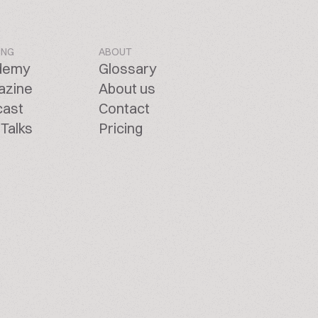
ING
ABOUT
demy
Glossary
azine
About us
cast
Contact
Talks
Pricing