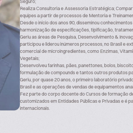
Seguro;
Realiza Consultoria e Assessoria Estratégica; Compar
equipes a partir de processos de Mentoria e Treinam
Desde o início dos anos 90, disseminou conhecimentos 
harmonização de especificações, tipificação, tratamen
Geriu as áreas de Pesquisa, Desenvolvimento & Inovaç
participou e liderou inúmeros processos, no Brasil e e
comercial de microingredientes, como Enzimas, Vitamin
Vegetais;
Desenvolveu farinhas, pães, panettones, bolos, biscoit
formulação de compounds e tantos outros produtos par
Geriu, por quase 20 anos, o primeiro laboratório privad
Brasil e as operações de vendas de equipamentos analí
Fez parte do corpo docente do Cursos de formação de 
customizados em Entidades Públicas e Privadas e é p
internacionais.