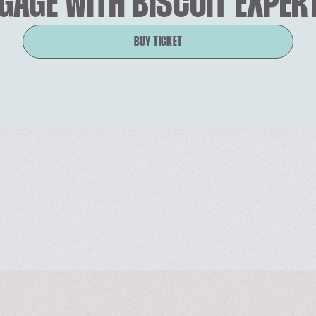
GAGE WITH BISCUIT EXPER
BUY TICKET