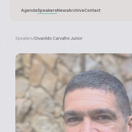
Agenda
Speakers
News
Archive
Contact
Speakers
/
Divanildo Carvalho Junior