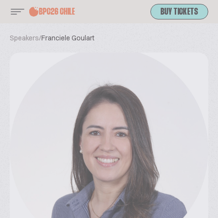
BPC26 CHILE
BUY TICKETS
Speakers
/
Franciele Goulart