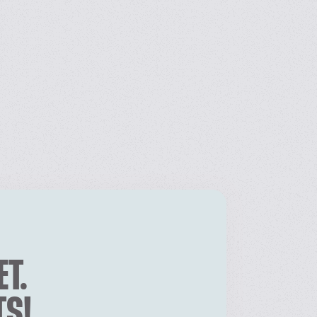
ET.
TS!