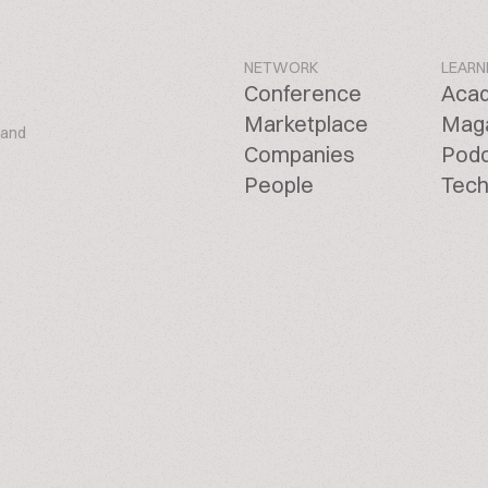
NETWORK
LEARN
Conference
Aca
Marketplace
Mag
 and
Companies
Pod
People
Tech