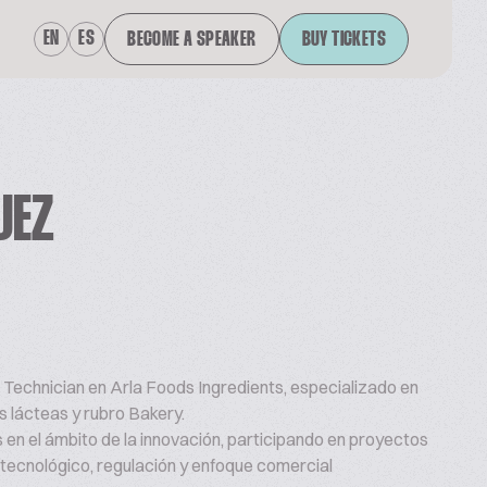
EN
ES
BECOME A SPEAKER
BUY TICKETS
UEZ
Technician en Arla Foods Ingredients, especializado en
s lácteas y rubro Bakery.
 en el ámbito de la innovación, participando en proyectos
 tecnológico, regulación y enfoque comercial