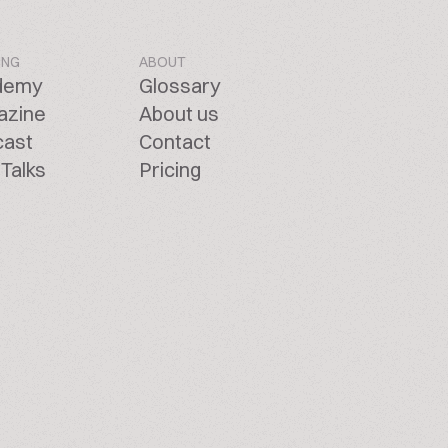
ING
ABOUT
demy
Glossary
azine
About us
cast
Contact
Talks
Pricing